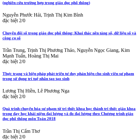
(nghiên cứu trường hợp trong giáo dục phổ thông)
Nguyễn Phước Hải, Trịnh Thị Kim Bình
đặc biệt 2/0
Chuyển đổi số trong giáo dục phổ thông: Khai thác nền tảng số, dữ liệu số và
công cụ số
Trần Trung, Trịnh Thị Phương Thảo, Nguyễn Ngọc Giang, Kim
Mạnh Tuấn, Hoàng Thị Mai
đặc biệt 2/0
Thực trạng và biện pháp phát triển tư duy phản biện cho sinh viên sư phạm
trong sử dụng trí tuệ nhân tạo tạo sinh
Lương Thị Hiền, Lê Phương Nga
đặc biệt 2/0
Quá trình chuyển hóa sư phạm từ tri thức khoa học thành tri thức giáo khoa
trong dạy học khái niệm đại lượng và đo đại lượng theo Chương trình giáo
dục phổ thông môn Toán 2018
Trần Thị Cẩm Thơ
đặc biệt 2/0