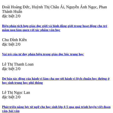
Đoái Hoàng Đức, Huỳnh Thị Châu Ái, Nguyễn Ánh Ngọc, Phan
Thành Huấn
đặc biệt 2/0
Biện pháp tích hợp giáo dục giới và bình đẳng giới trong hoạt động cho trẻ
mầm non làm quen với tác phẩm văn học
Chu Đình Kiên
đặc biệt 2/0
Vai trò của tư duy phản biện trong giáo dục bậc trung học
Lê Thị Thanh Loan
đặc biệt 2/0
Dự báo tác động của hành vi làm cha mẹ tới hành vi lệch chuẩn học đường ở
học sinh trung học phổ thông
Lê Thị Ngọc Lan
đặc biệt 2/0
Phát triển năng lực từ ngữ cho học sinh lớp 4-5 qua quá trình luyện viết đoạn
văn, bài văn