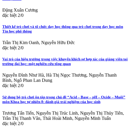
Đặng Xuân Cương
đặc biệt 2/0
Thiết kế trò chơi và tổ chức dạy học thông qua trò chơi trong dạy học môn
Tin học phổ thông
Trần Thị Kim Oanh, Nguyễn Hữu Đức
đặc biệt 2/0
Vai trò của hiệu trưởng trong việc khuyến khích sự hợp tác của giảng viên tại
trường đại học: một nghiên cứu tổng quan
Nguyễn Đình Như Hà, Hà Thị Ngọc Thương, Nguyễn Thanh
Bình, Ngô Phan Lan Dung
đặc biệt 2/0
Sử dụng bộ trò chơi ôn tập trong chủ đề “Acid – Base – pH – Oxide – Muối”
môn Khoa học tự nhiên 8: đánh giá trải nghiệm của học sinh
Trương Tấn Tiến, Nguyễn Thị Trúc Linh, Nguyễn Thị Thủy Tiên,
Trần Thị Thanh Vân, Thái Hoài Minh, Nguyễn Minh Tuấn
đặc biệt 2/0