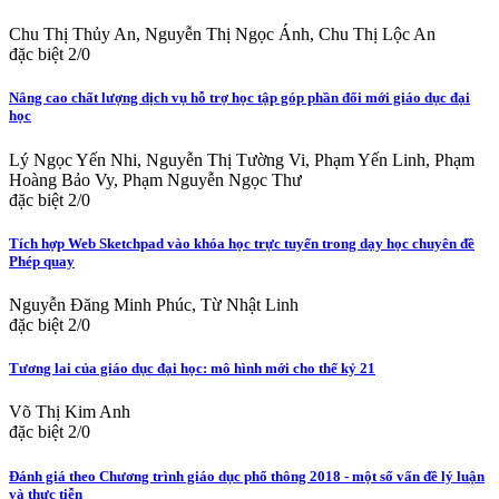
Chu Thị Thủy An, Nguyễn Thị Ngọc Ánh, Chu Thị Lộc An
đặc biệt 2/0
Nâng cao chất lượng dịch vụ hỗ trợ học tập góp phần đổi mới giáo dục đại
học
Lý Ngọc Yến Nhi, Nguyễn Thị Tường Vi, Phạm Yến Linh, Phạm
Hoàng Bảo Vy, Phạm Nguyễn Ngọc Thư
đặc biệt 2/0
Tích hợp Web Sketchpad vào khóa học trực tuyến trong dạy học chuyên đề
Phép quay
Nguyễn Đăng Minh Phúc, Từ Nhật Linh
đặc biệt 2/0
Tương lai của giáo dục đại học: mô hình mới cho thế kỷ 21
Võ Thị Kim Anh
đặc biệt 2/0
Đánh giá theo Chương trình giáo dục phổ thông 2018 - một số vấn đề lý luận
và thực tiễn