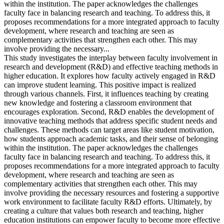
within the institution. The paper acknowledges the challenges
faculty face in balancing research and teaching. To address this, it
proposes recommendations for a more integrated approach to faculty
development, where research and teaching are seen as
complementary activities that strengthen each other. This may
involve providing the necessary...
This study investigates the interplay between faculty involvement in
research and development (R&D) and effective teaching methods in
higher education. It explores how faculty actively engaged in R&D
can improve student learning. This positive impact is realized
through various channels. First, it influences teaching by creating
new knowledge and fostering a classroom environment that
encourages exploration. Second, R&D enables the development of
innovative teaching methods that address specific student needs and
challenges. These methods can target areas like student motivation,
how students approach academic tasks, and their sense of belonging
within the institution. The paper acknowledges the challenges
faculty face in balancing research and teaching. To address this, it
proposes recommendations for a more integrated approach to faculty
development, where research and teaching are seen as
complementary activities that strengthen each other. This may
involve providing the necessary resources and fostering a supportive
work environment to facilitate faculty R&D efforts. Ultimately, by
creating a culture that values both research and teaching, higher
education institutions can empower faculty to become more effective