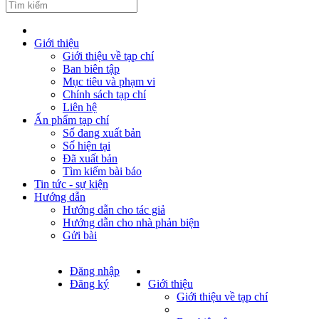
Giới thiệu
Giới thiệu về tạp chí
Ban biên tập
Mục tiêu và phạm vi
Chính sách tạp chí
Liên hệ
Ấn phẩm tạp chí
Số đang xuất bản
Số hiện tại
Đã xuất bản
Tìm kiếm bài báo
Tin tức - sự kiện
Hướng dẫn
Hướng dẫn cho tác giả
Hướng dẫn cho nhà phản biện
Gửi bài
Đăng nhập
Đăng ký
Giới thiệu
Giới thiệu về tạp chí