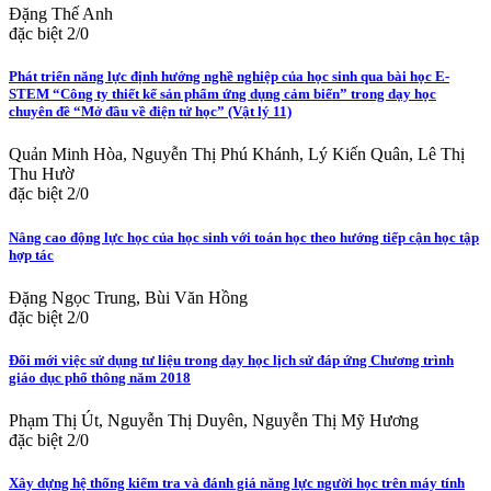
Đặng Thế Anh
đặc biệt 2/0
Phát triển năng lực định hướng nghề nghiệp của học sinh qua bài học E-
STEM “Công ty thiết kế sản phẩm ứng dụng cảm biến” trong dạy học
chuyên đề “Mở đầu về điện tử học” (Vật lý 11)
Quản Minh Hòa, Nguyễn Thị Phú Khánh, Lý Kiến Quân, Lê Thị
Thu Hườ
đặc biệt 2/0
Nâng cao động lực học của học sinh với toán học theo hướng tiếp cận học tập
hợp tác
Đặng Ngọc Trung, Bùi Văn Hồng
đặc biệt 2/0
Đổi mới việc sử dụng tư liệu trong dạy học lịch sử đáp ứng Chương trình
giáo dục phổ thông năm 2018
Phạm Thị Út, Nguyễn Thị Duyên, Nguyễn Thị Mỹ Hương
đặc biệt 2/0
Xây dựng hệ thống kiểm tra và đánh giá năng lực người học trên máy tính