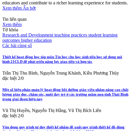
educators and contribute to a richer learning experience for students.
Xem thêm
Ẩn bớt
Tin liên quan
Xem thêm
Từ khóa
Research and Development
teaching practices
student learning
outcomes
higher education
Các bài cùng số
Thiết kế hoạt động học tập môn Tin học cho học sinh tiểu học sử dụng mô
hình 21CLD để phát triển năng lực giao tiếp và hợp tác
Trần Thị Thu Bình, Nguyễn Trung Khánh, Kiều Phương Thùy
đặc biệt 2/0
Một số biện pháp quản lý hoạt động bồi dưỡng giáo viên nhằm nâng cao chất
lượng giáo dục, chăm sóc, nuôi dạy trẻ ở các trường mầm non tỉnh Thái Bình
trong giai đoạn hiện nay
Vũ Thị Huyền, Nguyễn Thị Hằng, Vũ Thị Bích Liên
đặc biệt 2/0
Vận dụng quy trình tư duy thiết kế nhằm đề xuất quy trình thiết kế đồ dùng