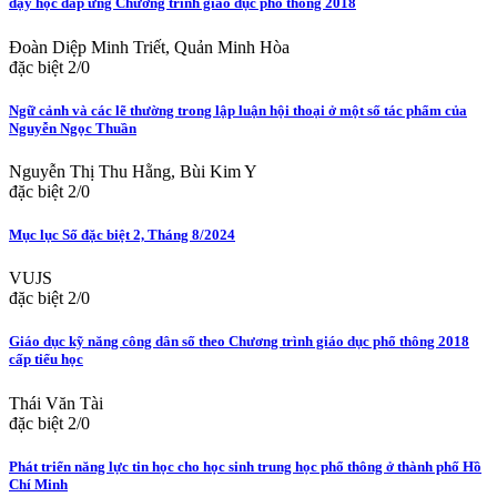
dạy học đáp ứng Chương trình giáo dục phổ thông 2018
Đoàn Diệp Minh Triết, Quản Minh Hòa
đặc biệt 2/0
Ngữ cảnh và các lẽ thường trong lập luận hội thoại ở một số tác phẩm của
Nguyễn Ngọc Thuần
Nguyễn Thị Thu Hằng, Bùi Kim Y
đặc biệt 2/0
Mục lục Số đặc biệt 2, Tháng 8/2024
VUJS
đặc biệt 2/0
Giáo dục kỹ năng công dân số theo Chương trình giáo dục phổ thông 2018
cấp tiểu học
Thái Văn Tài
đặc biệt 2/0
Phát triển năng lực tin học cho học sinh trung học phổ thông ở thành phố Hồ
Chí Minh