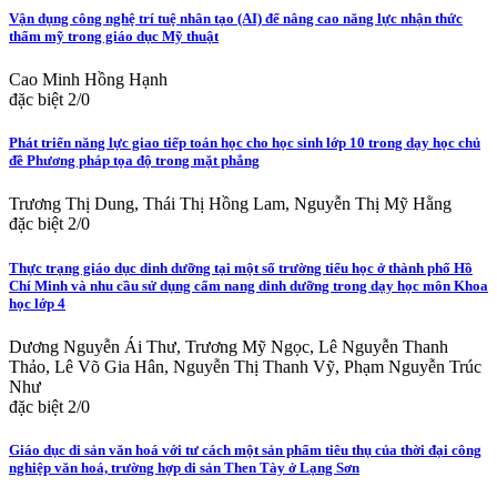
Vận dụng công nghệ trí tuệ nhân tạo (AI) để nâng cao năng lực nhận thức
thẩm mỹ trong giáo dục Mỹ thuật
Cao Minh Hồng Hạnh
đặc biệt 2/0
Phát triển năng lực giao tiếp toán học cho học sinh lớp 10 trong dạy học chủ
đề Phương pháp tọa độ trong mặt phẳng
Trương Thị Dung, Thái Thị Hồng Lam, Nguyễn Thị Mỹ Hằng
đặc biệt 2/0
Thực trạng giáo dục dinh dưỡng tại một số trường tiểu học ở thành phố Hồ
Chí Minh và nhu cầu sử dụng cẩm nang dinh dưỡng trong dạy học môn Khoa
học lớp 4
Dương Nguyễn Ái Thư, Trương Mỹ Ngọc, Lê Nguyễn Thanh
Thảo, Lê Võ Gia Hân, Nguyễn Thị Thanh Vỹ, Phạm Nguyễn Trúc
Như
đặc biệt 2/0
Giáo dục di sản văn hoá với tư cách một sản phẩm tiêu thụ của thời đại công
nghiệp văn hoá, trường hợp di sản Then Tày ở Lạng Sơn