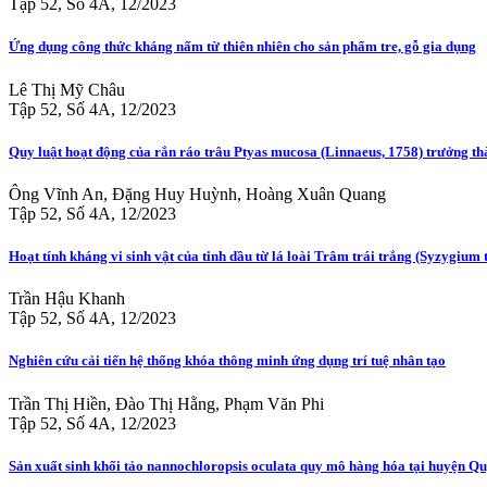
Tập 52, Số 4A, 12/2023
Ứng dụng công thức kháng nấm từ thiên nhiên cho sản phẩm tre, gỗ gia dụng
Lê Thị Mỹ Châu
Tập 52, Số 4A, 12/2023
Quy luật hoạt động của rắn ráo trâu Ptyas mucosa (Linnaeus, 1758) trưởng thà
Ông Vĩnh An, Đặng Huy Huỳnh, Hoàng Xuân Quang
Tập 52, Số 4A, 12/2023
Hoạt tính kháng vi sinh vật của tinh dầu từ lá loài Trâm trái trắng (Syzygiu
Trần Hậu Khanh
Tập 52, Số 4A, 12/2023
Nghiên cứu cải tiến hệ thống khóa thông minh ứng dụng trí tuệ nhân tạo
Trần Thị Hiền, Đào Thị Hằng, Phạm Văn Phi
Tập 52, Số 4A, 12/2023
Sản xuất sinh khối tảo nannochloropsis oculata quy mô hàng hóa tại huyện Q