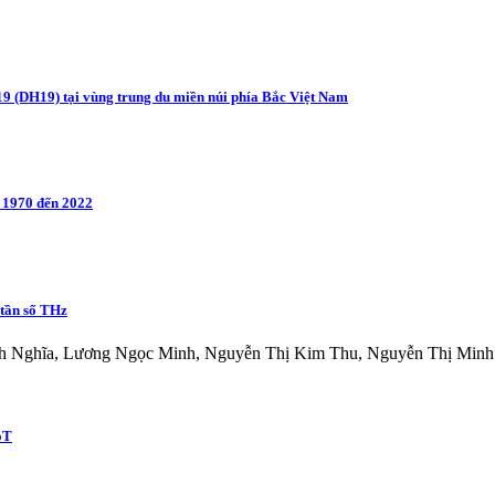
19 (DH19) tại vùng trung du miền núi phía Bắc Việt Nam
m 1970 đến 2022
 tần số THz
h Nghĩa, Lương Ngọc Minh, Nguyễn Thị Kim Thu, Nguyễn Thị Min
oT