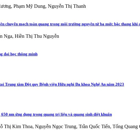
t Cương, Phạm Mỹ Dung, Nguyễn Thị Thanh
 lên chuyển mạch toàn quang trong môi trường nguyên tử ba mức bậc thang khi 
n Nga, Hiền Thị Thu Nguyễn
ng đại học thông minh
o tại Trung tâm Đột quỵ Bệnh viện Hữu nghị Đa khoa Nghệ An năm 2023
 650 nm ứng dụng trong quang trị liệu và quang sinh diệt khuẩn
ỗ Thị Kim Thoa, Nguyễn Ngọc Trung, Trần Quốc Tiến, Tống Quang