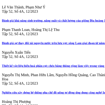
Lê Văn Thành, Phạm Như Ý
Tập 52, Số 4A, 12/2023
Đánh giá khả năng sinh trưởng, năng suất và chất lượng của giống Địa hoàng 
Phạm Thanh Loan, Hoàng Thị Lệ Thu
Tập 52, Số 4A, 12/2023
Đánh giá sự thay đổi tài nguyên nước trên lưu vực sông Lam giai đoạn từ nă
Nguyễn Xuân Tiến
Tập 52, Số 4A, 12/2023
Thiết kế vật liệu biến hoá phân cực chéo băng thông rộng làm việc trong vùng
Nguyễn Thị Minh, Phan Hữu Lâm, Nguyễn Hồng Quảng, Cao Thàn
Hoa
Tập 52, Số 4A, 12/2023
Nghiên cứu xây dựng hệ thống pha chế đồ uống tự động ứng dụng công nghệ I
Hoàng Thị Phượng