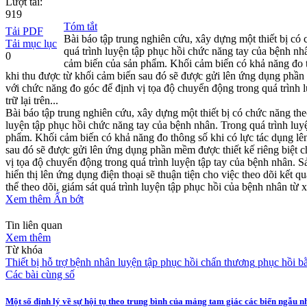
Lượt tải:
919
Tóm tắt
Tải PDF
Bài báo tập trung nghiên cứu, xây dựng một thiết bị có
Tải mục lục
quá trình luyện tập phục hồi chức năng tay của bệnh nhâ
0
cảm biến của sản phẩm. Khối cảm biến có khả năng đo thô
khi thu được từ khối cảm biến sau đó sẽ được gửi lên ứng dụng phần
với chức năng đo góc để định vị tọa độ chuyển động trong quá trình 
trữ lại trên...
Bài báo tập trung nghiên cứu, xây dựng một thiết bị có chức năng th
luyện tập phục hồi chức năng tay của bệnh nhân. Trong quá trình luyệ
phẩm. Khối cảm biến có khả năng đo thông số khi có lực tác dụng lên 
sau đó sẽ được gửi lên ứng dụng phần mềm được thiết kế riêng biệt 
vị tọa độ chuyển động trong quá trình luyện tập tay của bệnh nhân. S
hiển thị lên ứng dụng điện thoại sẽ thuận tiện cho việc theo dõi kết 
thể theo dõi, giám sát quá trình luyện tập phục hồi của bệnh nhân từ x
Xem thêm
Ẩn bớt
Tin liên quan
Xem thêm
Từ khóa
Thiết bị hỗ trợ bệnh nhân
luyện tập
phục hồi chấn thương
phục hồi bằ
Các bài cùng số
Một số định lý về sự hội tụ theo trung bình của mảng tam giác các biến ngẫu n