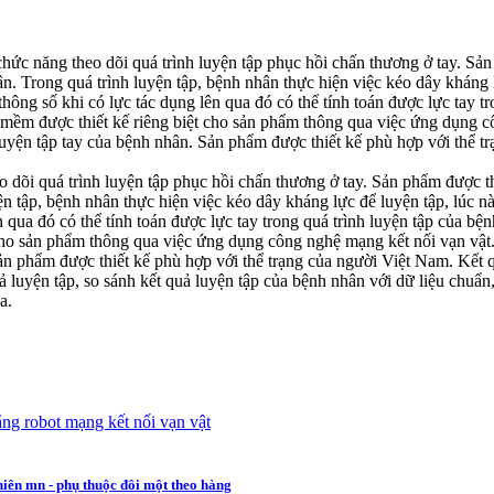
 chức năng theo dõi quá trình luyện tập phục hồi chấn thương ở tay. S
n. Trong quá trình luyện tập, bệnh nhân thực hiện việc kéo dây kháng 
ng số khi có lực tác dụng lên qua đó có thể tính toán được lực tay tr
 mềm được thiết kế riêng biệt cho sản phẩm thông qua việc ứng dụng c
luyện tập tay của bệnh nhân. Sản phẩm được thiết kế phù hợp với thể 
eo dõi quá trình luyện tập phục hồi chấn thương ở tay. Sản phẩm được 
n tập, bệnh nhân thực hiện việc kéo dây kháng lực để luyện tập, lúc n
qua đó có thể tính toán được lực tay trong quá trình luyện tập của bện
cho sản phẩm thông qua việc ứng dụng công nghệ mạng kết nối vạn vật.
ản phẩm được thiết kế phù hợp với thể trạng của người Việt Nam. Kết qu
quả luyện tập, so sánh kết quả luyện tập của bệnh nhân với dữ liệu chu
a.
ng robot
mạng kết nối vạn vật
hiên mn - phụ thuộc đôi một theo hàng