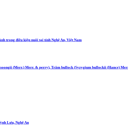
nh trong điều kiện nuôi tại tỉnh Nghệ An, Việt Nam
m tsoongii (Merr.) Merr. & perry), Trâm bullock (Syzygium bullockii (Hance) Me
uỳnh Lưu, Nghệ An