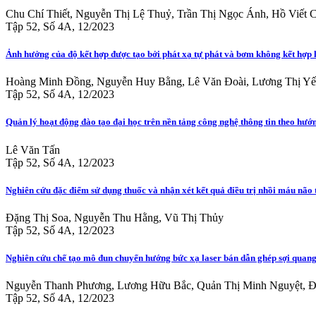
Chu Chí Thiết, Nguyễn Thị Lệ Thuỷ, Trần Thị Ngọc Ánh, Hồ Viế
Tập 52, Số 4A, 12/2023
Ảnh hưởng của độ kết hợp được tạo bởi phát xạ tự phát và bơm không kết hợp
Hoàng Minh Đồng, Nguyễn Huy Bằng, Lê Văn Đoài, Lương Thị Yế
Tập 52, Số 4A, 12/2023
Quản lý hoạt động đào tạo đại học trên nền tảng công nghệ thông tin theo hướ
Lê Văn Tấn
Tập 52, Số 4A, 12/2023
Nghiên cứu đặc điểm sử dụng thuốc và nhận xét kết quả điều trị nhồi máu nã
Đặng Thị Soa, Nguyễn Thu Hằng, Vũ Thị Thủy
Tập 52, Số 4A, 12/2023
Nghiên cứu chế tạo mô đun chuyển hướng bức xạ laser bán dẫn ghép sợi quang
Nguyễn Thanh Phương, Lương Hữu Bắc, Quản Thị Minh Nguyệt, Đ
Tập 52, Số 4A, 12/2023