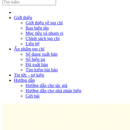
Giới thiệu
Giới thiệu về tạp chí
Ban biên tập
Mục tiêu và phạm vi
Chính sách tạp chí
Liên hệ
Ấn phẩm tạp chí
Số đang xuất bản
Số hiện tại
Đã xuất bản
Tìm kiếm bài báo
Tin tức - sự kiện
Hướng dẫn
Hướng dẫn cho tác giả
Hướng dẫn cho nhà phản biện
Gửi bài