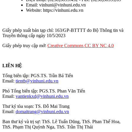
Email: vinhuni@vinhuni.edu.vn
Website: https://vinhuni.edu.vn
Giấy phép xuất bản tạp chí: 163/GP-BTTTT do Bộ Thông tin và
Truyền thông cấp ngày 10/5/2023
Giấy phép truy cập mở:
Creative Commons CC BY NC 4.0
LIÊN HỆ
Tổng biên tập: PGS.TS. Trần Bá Tiến
Email:
tientb@vinhuni.edu.vn
Phó Tổng biên tập: PGS.TS. Phan Văn Tiến
Email:
vantienkxd@vinhuni.edu.vn
Thư ký tòa soạn: TS. Đỗ Mai Trang
Email:
domaitrang@vinhuni.edu.vn
Ban thư ký và trị sự: ThS. Lê Tuấn Dũng, ThS. Phan Thế Hoa,
ThS. Phạm Thị Quỳnh Nga, ThS. Trần Thị Thái