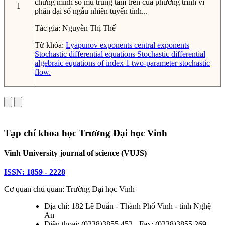
chứng minh số mũ trung tâm trên của phương trình vi
1
phân đại số ngẫu nhiên tuyến tính...
Tác giả:
Nguyễn Thị Thế
Từ khóa:
Lyapunov exponents
central exponents
Stochastic differential equations
Stochastic differential
algebraic equations of index 1
two-parameter stochastic
flow.
Tạp chí khoa học Trường Đại học Vinh
Vinh University journal of science (VUJS)
ISSN: 1859 - 2228
Cơ quan chủ quản: Trường Đại học Vinh
Địa chỉ: 182 Lê Duẩn - Thành Phố Vinh - tỉnh Nghệ
An
Điện thoại: (0238)3855.452 - Fax: (0238)3855.269