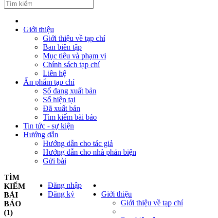
Giới thiệu
Giới thiệu về tạp chí
Ban biên tập
Mục tiêu và phạm vi
Chính sách tạp chí
Liên hệ
Ấn phẩm tạp chí
Số đang xuất bản
Số hiện tại
Đã xuất bản
Tìm kiếm bài báo
Tin tức - sự kiện
Hướng dẫn
Hướng dẫn cho tác giả
Hướng dẫn cho nhà phản biện
Gửi bài
TÌM
Đăng nhập
KIẾM
Đăng ký
Giới thiệu
BÀI
Giới thiệu về tạp chí
BÁO
(1)