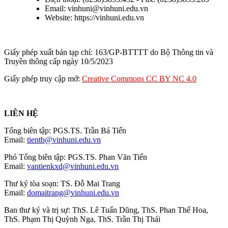
Email: vinhuni@vinhuni.edu.vn
Website: https://vinhuni.edu.vn
Giấy phép xuất bản tạp chí: 163/GP-BTTTT do Bộ Thông tin và
Truyền thông cấp ngày 10/5/2023
Giấy phép truy cập mở:
Creative Commons CC BY NC 4.0
LIÊN HỆ
Tổng biên tập: PGS.TS. Trần Bá Tiến
Email:
tientb@vinhuni.edu.vn
Phó Tổng biên tập: PGS.TS. Phan Văn Tiến
Email:
vantienkxd@vinhuni.edu.vn
Thư ký tòa soạn: TS. Đỗ Mai Trang
Email:
domaitrang@vinhuni.edu.vn
Ban thư ký và trị sự: ThS. Lê Tuấn Dũng, ThS. Phan Thế Hoa,
ThS. Phạm Thị Quỳnh Nga, ThS. Trần Thị Thái