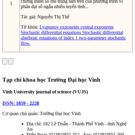
chứng minh số mũ trung tâm trên của phương trình vi
1
phân đại số ngẫu nhiên tuyến tính...
Tác giả:
Nguyễn Thị Thế
Từ khóa:
Lyapunov exponents
central exponents
Stochastic differential equations
Stochastic differential
algebraic equations of index 1
two-parameter stochastic
flow.
Tạp chí khoa học Trường Đại học Vinh
Vinh University journal of science (VUJS)
ISSN: 1859 - 2228
Cơ quan chủ quản: Trường Đại học Vinh
Địa chỉ: 182 Lê Duẩn - Thành Phố Vinh - tỉnh Nghệ
An
Điện thoại: (0238)3855.452 - Fax: (0238)3855.269