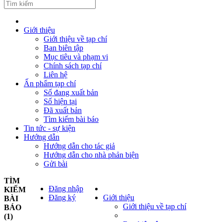
Giới thiệu
Giới thiệu về tạp chí
Ban biên tập
Mục tiêu và phạm vi
Chính sách tạp chí
Liên hệ
Ấn phẩm tạp chí
Số đang xuất bản
Số hiện tại
Đã xuất bản
Tìm kiếm bài báo
Tin tức - sự kiện
Hướng dẫn
Hướng dẫn cho tác giả
Hướng dẫn cho nhà phản biện
Gửi bài
TÌM
Đăng nhập
KIẾM
Đăng ký
Giới thiệu
BÀI
Giới thiệu về tạp chí
BÁO
(1)