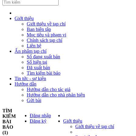
Giới thiệu
Giới thiệu về tạp chí
Ban biên tập
Mục tiêu và phạm vi
Chính sách tạp chí
Liên hệ
Ấn phẩm tạp chí
Số đang xuất bản
Số hiện tại
Đã xuất bản
Tìm kiếm bài báo
Tin tức - sự kiện
Hướng dẫn
Hướng dẫn cho tác giả
Hướng dẫn cho nhà phản biện
Gửi bài
TÌM
Đăng nhập
KIẾM
Đăng ký
Giới thiệu
BÀI
Giới thiệu về tạp chí
BÁO
(1)