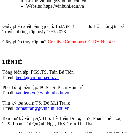
Email: vinhuni@vinhuni.edu.vn
Website: https://vinhuni.edu.vn
Giấy phép xuất bản tạp chí: 163/GP-BTTTT do Bộ Thông tin và
Truyền thông cấp ngày 10/5/2023
Giấy phép truy cập mở:
Creative Commons CC BY NC 4.0
LIÊN HỆ
Tổng biên tập: PGS.TS. Trần Bá Tiến
Email:
tientb@vinhuni.edu.vn
Phó Tổng biên tập: PGS.TS. Phan Văn Tiến
Email:
vantienkxd@vinhuni.edu.vn
Thư ký tòa soạn: TS. Đỗ Mai Trang
Email:
domaitrang@vinhuni.edu.vn
Ban thư ký và trị sự: ThS. Lê Tuấn Dũng, ThS. Phan Thế Hoa,
ThS. Phạm Thị Quỳnh Nga, ThS. Trần Thị Thái