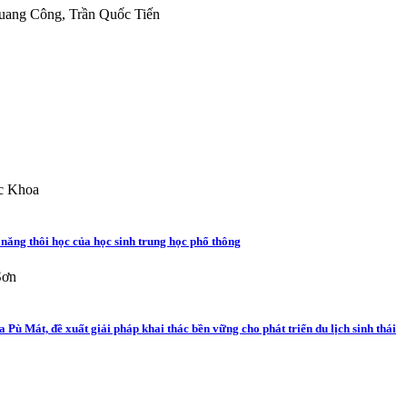
ang Công, Trần Quốc Tiến
c Khoa
năng thôi học của học sinh trung học phổ thông
Sơn
ù Mát, đề xuất giải pháp khai thác bền vững cho phát triển du lịch sinh thái