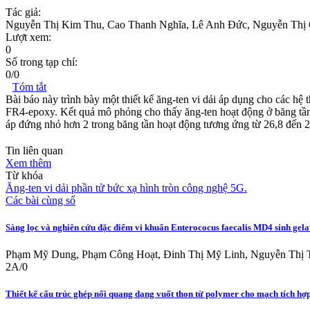
Tác giả:
Nguyễn Thị Kim Thu, Cao Thanh Nghĩa, Lê Anh Đức, Nguyễn Thị
Lượt xem:
0
Số trong tạp chí:
0/0
Tóm tắt
Bài báo này trình bày một thiết kế ăng-ten vi dải áp dụng cho các h
FR4-epoxy. Kết quả mô phỏng cho thấy ăng-ten hoạt động ở băng tần
áp đứng nhỏ hơn 2 trong băng tần hoạt động tương ứng từ 26,8 đến 2
Tin liên quan
Xem thêm
Từ khóa
Ăng-ten vi dải
phần tử bức xạ hình tròn
công nghệ 5G.
Các bài cùng số
Sàng lọc và nghiên cứu đặc điểm vi khuẩn Enterococus faecalis MD4 sinh gela
Phạm Mỹ Dung, Phạm Công Hoạt, Đinh Thị Mỹ Linh, Nguyễn Thị 
2A/0
Thiết kế cấu trúc ghép nối quang dạng vuốt thon từ polymer cho mạch tích hợ