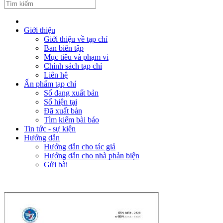
Giới thiệu
Giới thiệu về tạp chí
Ban biên tập
Mục tiêu và phạm vi
Chính sách tạp chí
Liên hệ
Ấn phẩm tạp chí
Số đang xuất bản
Số hiện tại
Đã xuất bản
Tìm kiếm bài báo
Tin tức - sự kiện
Hướng dẫn
Hướng dẫn cho tác giả
Hướng dẫn cho nhà phản biện
Gửi bài