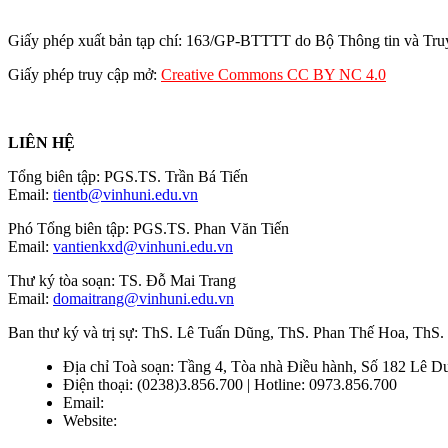
Giấy phép xuất bản tạp chí: 163/GP-BTTTT do Bộ Thông tin và Tru
Giấy phép truy cập mở:
Creative Commons CC BY NC 4.0
LIÊN HỆ
Tổng biên tập: PGS.TS. Trần Bá Tiến
Email:
tientb@vinhuni.edu.vn
Phó Tổng biên tập: PGS.TS. Phan Văn Tiến
Email:
vantienkxd@vinhuni.edu.vn
Thư ký tòa soạn: TS. Đỗ Mai Trang
Email:
domaitrang@vinhuni.edu.vn
Ban thư ký và trị sự: ThS. Lê Tuấn Dũng, ThS. Phan Thế Hoa, ThS
Địa chỉ Toà soạn: Tầng 4, Tòa nhà Điều hành, Số 182 Lê D
Điện thoại: (0238)3.856.700 | Hotline: 0973.856.700
Email:
editors@vujs.vn
Website:
https://vujs.vn