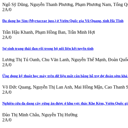
Ngô Sỹ Dũng, Nguyễn Thanh Phương, Phạm Phương Nam, Tống Qu
2A/0
Đa dạng họ Sim (Myrtaceae juss.) ở Vườn Quốc gia Vũ Quang, tỉnh Hà Tĩnh
Trần Hậu Khanh, Phạm Hồng Ban, Trần Minh Hợi
2A/0
Sự sinh trạng thái đan rối trong bộ nối liên kết tuyến tính
Lương Thị Tú Oanh, Chu Văn Lanh, Nguyễn Thế Mạnh, Đoàn Quố
2A/0
Ứng dụng kỹ thuật học máy trên dữ liệu mất cân bằng hỗ trợ dự đoán sớm khả 
Võ Đức Quang, Nguyễn Thị Lan Anh, Mai Hồng Mận, Cao Thanh 
2A/0
Nghiên cứu đa dạng cây rừng ăn được ở khu vực thác Khe Kèm, Vườn Quốc gia P
Đào Thị Minh Châu, Nguyễn Thị Hường
2A/0