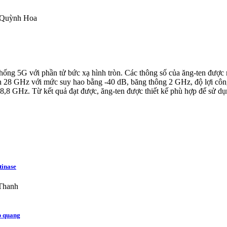
 Quỳnh Hoa
ệ thống 5G với phần tử bức xạ hình tròn. Các thông số của ăng-ten đư
 28 GHz với mức suy hao bằng -40 dB, băng thông 2 GHz, độ lợi công 
8,8 GHz. Từ kết quả đạt được, ăng-ten được thiết kế phù hợp để sử dụn
tinase
Thanh
p quang