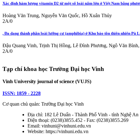
Xác định hàm lượng vitamin D2 từ một số loài nấm lớn ở Việt Nam bằng phươ
Hoàng Văn Trung, Nguyễn Văn Quốc, Hồ Xuân Thủy
2A/0
, Đa dạng thành phần loài lưỡng cư (amphibia) ở Khu bảo tồn thiên nhiên Pù 
Đậu Quang Vinh, Trịnh Thị Hồng, Lê Đình Phương, Ngô Văn Bình,
2A/0
Tạp chí khoa học Trường Đại học Vinh
Vinh University journal of science (VUJS)
ISSN: 1859 - 2228
Cơ quan chủ quản: Trường Đại học Vinh
Địa chỉ: 182 Lê Duẩn - Thành Phố Vinh - tỉnh Nghệ An
Điện thoại: (0238)3855.452 - Fax: (0238)3855.269
Email: vinhuni@vinhuni.edu.vn
Website: https://vinhuni.edu.vn