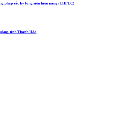
ng pháp sắc ký lỏng siêu hiệu năng (UHPLC)
Luông, tỉnh Thanh Hóa