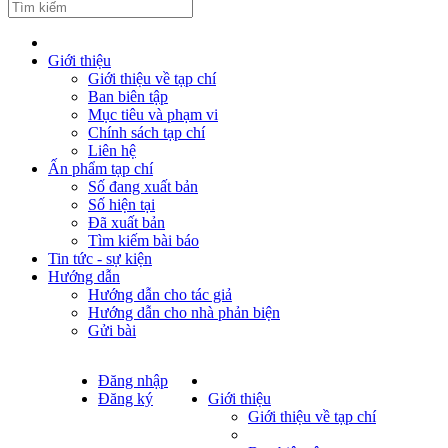
Giới thiệu
Giới thiệu về tạp chí
Ban biên tập
Mục tiêu và phạm vi
Chính sách tạp chí
Liên hệ
Ấn phẩm tạp chí
Số đang xuất bản
Số hiện tại
Đã xuất bản
Tìm kiếm bài báo
Tin tức - sự kiện
Hướng dẫn
Hướng dẫn cho tác giả
Hướng dẫn cho nhà phản biện
Gửi bài
Đăng nhập
Đăng ký
Giới thiệu
Giới thiệu về tạp chí