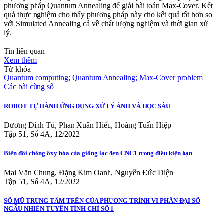
phương pháp Quantum Annealing để giải bài toán Max-Cover. Kết
quả thực nghiệm cho thấy phương pháp này cho kết quả tốt hơn so
với Simulated Annealing cả về chất lượng nghiệm và thời gian xử
lý.
Tin liên quan
Xem thêm
Từ khóa
Quantum computing; Quantum Annealing; Max-Cover problem
Các bài cùng số
ROBOT TỰ HÀNH ỨNG DỤNG XỬ LÝ ẢNH VÀ HỌC SÂU
Dương Đình Tú, Phan Xuân Hiếu, Hoàng Tuấn Hiệp
Tập 51, Số 4A, 12/2022
Biến đổi chống ôxy hóa của giống lạc đen CNC1 trong điều kiện hạn
Mai Văn Chung, Đặng Kim Oanh, Nguyễn Đức Diện
Tập 51, Số 4A, 12/2022
SỐ MŨ TRUNG TÂM TRÊN CỦA PHƯƠNG TRÌNH VI PHÂN ĐẠI SỐ
NGẪU NHIÊN TUYẾN TÍNH CHỈ SỐ 1