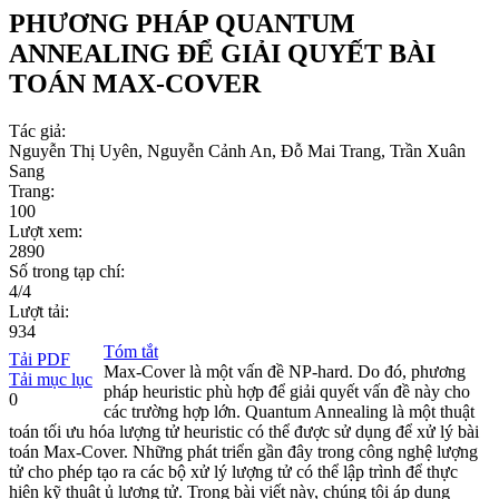
PHƯƠNG PHÁP QUANTUM
ANNEALING ĐỂ GIẢI QUYẾT BÀI
TOÁN MAX-COVER
Tác giả:
Nguyễn Thị Uyên, Nguyễn Cảnh An, Đỗ Mai Trang, Trần Xuân
Sang
Trang:
100
Lượt xem:
2890
Số trong tạp chí:
4/4
Lượt tải:
934
Tóm tắt
Tải PDF
Max-Cover là một vấn đề NP-hard. Do đó, phương
Tải mục lục
pháp heuristic phù hợp để giải quyết vấn đề này cho
0
các trường hợp lớn. Quantum Annealing là một thuật
toán tối ưu hóa lượng tử heuristic có thể được sử dụng để xử lý bài
toán Max-Cover. Những phát triển gần đây trong công nghệ lượng
tử cho phép tạo ra các bộ xử lý lượng tử có thể lập trình để thực
hiện kỹ thuật ủ lượng tử. Trong bài viết này, chúng tôi áp dụng