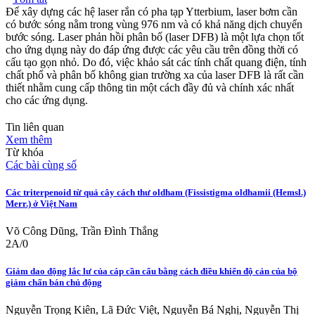
Để xây dựng các hệ laser rắn có pha tạp Ytterbium, laser bơm cần
có bước sóng nằm trong vùng 976 nm và có khả năng dịch chuyển
bước sóng. Laser phản hồi phân bố (laser DFB) là một lựa chọn tốt
cho ứng dụng này do đáp ứng được các yêu cầu trên đồng thời có
cấu tạo gọn nhỏ. Do đó, việc khảo sát các tính chất quang điện, tính
chất phổ và phân bố không gian trường xa của laser DFB là rất cần
thiết nhằm cung cấp thông tin một cách đầy đủ và chính xác nhất
cho các ứng dụng.
Tin liên quan
Xem thêm
Từ khóa
Các bài cùng số
Các triterpenoid từ quả cây cách thư oldham (Fissistigma oldhamii (Hemsl.)
Merr.) ở Việt Nam
Võ Công Dũng, Trần Đình Thắng
2A/0
Giảm dao động lắc lư của cáp cần cẩu bằng cách điều khiển độ cản của bộ
giảm chấn bán chủ động
Nguyễn Trọng Kiên, Lã Đức Việt, Nguyễn Bá Nghị, Nguyễn Thị