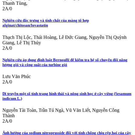
Thanh Tùng,
2A/0
Nghiên cứu đặc trưng và tính chất của màng tổ hợp
alginat/chitosan/lovastatin
Thạch Thị Lộc, Thái Hoàng, Lê Đức Giang, Nguyễn Thị Quỳnh
Giang, Lê Thị Thủy
2A/0
Nghiên cứu áp dụng định luật Bernoulli để kiểm tra hệ số chuyển đổi năng
lượng gió và công suất của turbine gió
Lưu Văn Phúc
2A/0
Di truyền một số tính trạng hình thái và nông sinh học ở cây vừng (Sesamum
indicum L.)
Nguyễn Tài Toàn, Trần Tú Ngà, Vũ Văn Liết, Nguyễn Công
Thành
2A/0
Ảnh hưởng của sodium nitroprusside đối với tính chống chịu rệp hại của cây