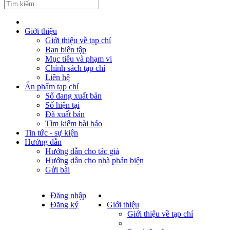
Giới thiệu
Giới thiệu về tạp chí
Ban biên tập
Mục tiêu và phạm vi
Chính sách tạp chí
Liên hệ
Ấn phẩm tạp chí
Số đang xuất bản
Số hiện tại
Đã xuất bản
Tìm kiếm bài báo
Tin tức - sự kiện
Hướng dẫn
Hướng dẫn cho tác giả
Hướng dẫn cho nhà phản biện
Gửi bài
Đăng nhập
Đăng ký
Giới thiệu
Giới thiệu về tạp chí