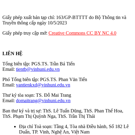
Giấy phép xuất bản tạp chí: 163/GP-BTTTT do Bộ Thông tin và
Truyền thông cấp ngày 10/5/2023
Giấy phép truy cập mở:
Creative Commons CC BY NC 4.0
LIÊN HỆ
Tổng biên tập: PGS.TS. Trần Bá Tiến
Email:
tientb@vinhuni.edu.vn
Phó Tổng biên tập: PGS.TS. Phan Văn Tiến
Email:
vantienkxd@vinhuni.edu.vn
Thư ký tòa soạn: TS. Đỗ Mai Trang
Email:
domaitrang@vinhuni.edu.vn
Ban thư ký và trị sự: ThS. Lê Tuấn Dũng, ThS. Phan Thế Hoa,
ThS. Phạm Thị Quỳnh Nga, ThS. Trần Thị Thái
Địa chỉ Toà soạn: Tầng 4, Tòa nhà Điều hành, Số 182 Lê
Duẩn, TP. Vinh, Nghệ An, Việt Nam