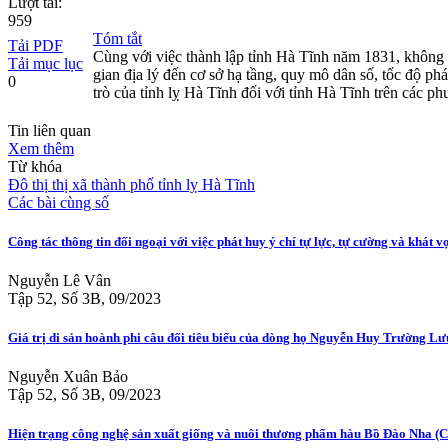
Lượt tải:
959
Tóm tắt
Tải PDF
Cùng với việc thành lập tỉnh Hà Tĩnh năm 1831, không g
Tải mục lục
gian địa lý đến cơ sở hạ tầng, quy mô dân số, tốc độ ph
0
trò của tỉnh lỵ Hà Tĩnh đối với tỉnh Hà Tĩnh trên các p
Tin liên quan
Xem thêm
Từ khóa
Đô thị
thị xã
thành phố
tỉnh lỵ
Hà Tĩnh
Các bài cùng số
Công tác thông tin đối ngoại với việc phát huy ý chí tự lực, tự cường và khát 
Nguyễn Lê Vân
Tập 52, Số 3B, 09/2023
Giá trị di sản hoành phi câu đối tiêu biểu của dòng họ Nguyễn Huy Trường Lư
Nguyễn Xuân Bảo
Tập 52, Số 3B, 09/2023
Hiện trạng công nghệ sản xuất giống và nuôi thương phẩm hàu Bồ Đào Nha (Cr