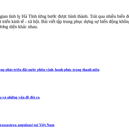
ian tỉnh lỵ Hà Tĩnh từng bước được hình thành. Trải qua nhiều biến độ
át triển kinh tế - xã hội. Bài viết tập trung phục dựng sự biến động kh
hương diện khác nhau.
vọng phát triển đất nước phồn vinh, hạnh phúc trong thanh niên
u và những vấn đề đặt ra
assostrea angulata) tại Việt Nam