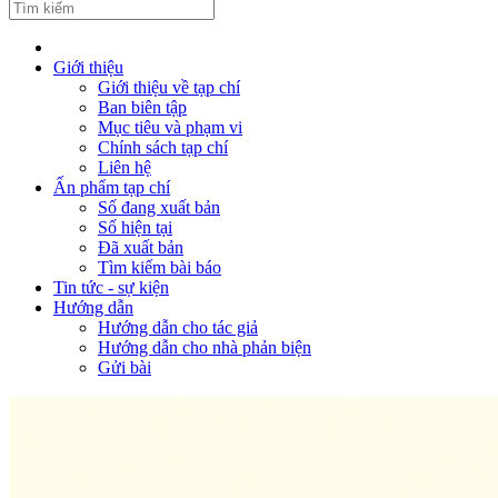
Giới thiệu
Giới thiệu về tạp chí
Ban biên tập
Mục tiêu và phạm vi
Chính sách tạp chí
Liên hệ
Ấn phẩm tạp chí
Số đang xuất bản
Số hiện tại
Đã xuất bản
Tìm kiếm bài báo
Tin tức - sự kiện
Hướng dẫn
Hướng dẫn cho tác giả
Hướng dẫn cho nhà phản biện
Gửi bài