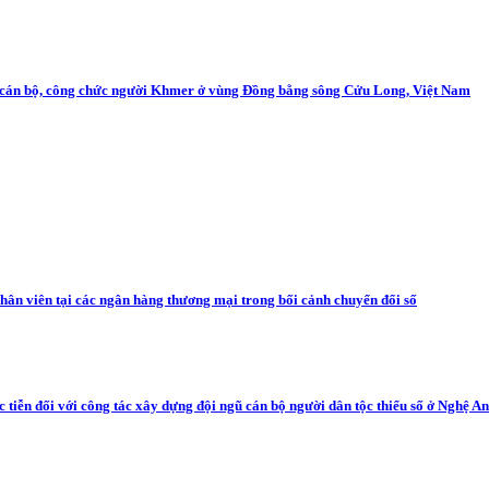
ng cán bộ, công chức người Khmer ở vùng Đồng bằng sông Cửu Long, Việt Nam
hân viên tại các ngân hàng thương mại trong bối cảnh chuyển đổi số
c tiễn đối với công tác xây dựng đội ngũ cán bộ người dân tộc thiểu số ở Nghệ A